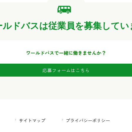
業務内容
バスの車内の清掃を行います｡窓そう
（風呂、仮眠室あり平均6Ｈ）
年齢
30歳～50歳
掃除等です。
年齢
30歳～50歳
翌日は最初の出庫時間からその日の9
バスが帰ってこない時間帯は車庫施
※土日祭日は開始、終了時間が異な
ボトルをビニール袋に入れたり、ゴ
ールドバスは
従業員を募集してい
たりする業務もあります。
勤務地
川口市東領家4-16-9
勤務時間は１９時からその日の帰庫
給与
1勤務あたり11,900円～17,500円
まで
ワールドバスで一緒に働きませんか？
年齢
勤務地
30歳～65歳
埼玉県川口市東領家4-16-9
応募フォームはこちら
資格
給与
時給1,300円 22時以降は時給 1,625
年齢
18歳～65歳
サイトマップ
プライバシーポリシー