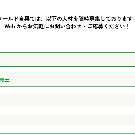
ワールド自興では、以下の人材を随時募集しております
Web からお気軽にお問い合わせ・ご応募ください！
転士
勤務条件
車、バイク、自転車等、公共機関を
業務内容
観光バスの運転手さんです。関東近
勤務条件
車、バイク、自転車等、公共機関を
人、一般、外国人等のお客様を要望
す。
業務内容
スクールバスまたは送迎バスの運転
観光名所で絶景や郷土料理をいただ
勤務条件
月15日以上出勤できる人を求めてい
を走るので道を覚えるのが苦手の方
動があり、やりがいがあります。