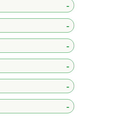
ては用相談に応じます。
。）
を募集しております。
の運転手です。）
さい。
らのバス運行依頼に対応しバス
形態がパートになります。
となります。（社員雇用もあ
プレゼン、企画見積等を作成し
の出勤方法となります。
保有されている方
設、宿泊先等を予約手配した
体旅行等を企画、見積もりをし
内容を含め要相談応じます。
保有されている方
力したり、運転士への指示書を
同行して旅をプロデュースした
保有されている方
務があり、バスの出庫時間や運
の報告及び申請、交通事故の記
もあります。
管理職です。
庫内の駐車場所を無線で伝えた
。
最終車両が入庫後は自由時間