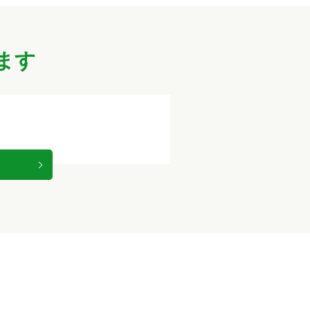
じ、掃き掃除、モップかけゴミ
時まで（引継ぎ後終了）
設内のゴミ集積所の缶やペット
ります。
ミ箱のゴミをゴミ集積場に移し
ます
予定の最終バスの清掃が終わる
円